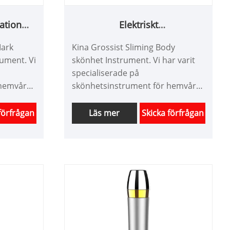
ation
Elektriskt
ent
hudvårdsskönhetsinstrument
Mark
Kina Grossist Sliming Body
ument. Vi
skönhet Instrument. Vi har varit
specialiserade på
hemvård i
skönhetsinstrument för hemvård i
många år. Vi kan vara
 för
skräddarsydda produkter för
förfrågan
Läs mer
Skicka förfrågan
har en
skönhetsutrustning och har en
bra prisfördel. Vi är en
gisk
professionell leverantör av
nstrument
skönhetsinstrument i Kina. Vi
tt
hoppas ha ett lyckligt samarbete
med dig.