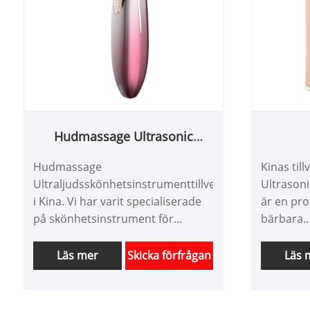
Hudmassage Ultrasonic
Beauty Instrument
ultralj
Hudmassage
Kinas til
Ultraljudsskönhetsinstrumenttillverkare
Ultrasoni
i Kina. Vi har varit specialiserade
är en pro
på skönhetsinstrument för
bärbara
hudvård för hemmabruk i många
hudvårds
år. Vi kan skräddarsy produkter
Kina över
Läs mer
Skicka förfrågan
Läs 
enligt krav och har en bra
skräddar
prisfördel och täcker de flesta av
skönhets
marknaderna i Japan och Korea. Vi
bra prisf