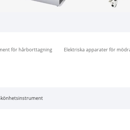
ment för hårborttagning
Elektriska apparater för möd
Skönhetsinstrument