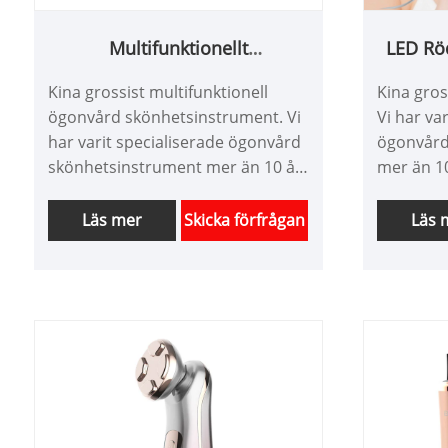
Multifunktionellt
LED Rö
ögonvårdsskönhetsinstrument
Kina grossist multifunktionell
Kina gros
ögonvård skönhetsinstrument. Vi
Vi har va
har varit specialiserade ögonvård
ögonvård
skönhetsinstrument mer än 10 år.
mer än 10
Vi kan vara skräddarsydda
skräddar
produkter och har en bra
en bra pr
Läs mer
Skicka förfrågan
Läs 
prisfördel. Vi är en professionell
professio
tillverkare av högteknologiska
tillverka
skönhetsinstrument i Kina. Vi ser
i Kina. V
fram emot att utöka marknaden.
marknad