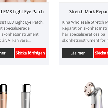
d EMS Light Eye Patch
Stretch Mark Repar
Skönhetsinstrum
sist LED Light Eye Patch.
Kina Wholesale Stretch 
rit specialiserade
Reparation skönhet Instr
 skönhetsinstrument
har specialiserat oss på
 år. Vi kan vara
skönhetsinstrument för 
sydda produkter och ha
mer än 10 år. Vi kan vara
isfördel. Vi är en
skräddarsydda produkter
mer
Skicka förfrågan
Läs mer
Skicka 
nell högteknologisk
skönhetsutrustning och 
re av skönhetsinstrument
bra prisfördel. Vi är en
i ser fram emot att utöka
professionell högteknolo
en.
leverantör av skönhetsi
i Kina. Vi ser fram emot a
expandera marknaden.