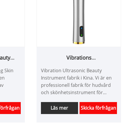
auty
Vibrations
ultraljudsskönhetsinstrument
ng Skin
Vibration Ultrasonic Beauty
 en
Instrument fabrik i Kina. Vi är en
av
professionell fabrik för hudvård
och skönhetsinstrument för
ment i
hemmabruk i Kina i över 10 år. Vi
der
erbjuder skräddarsydd design av
förfrågan
Läs mer
Skicka förfrågan
skönhetsinstrument och har en
har en
bra prisfördel och täcker de flesta
der
av marknaderna i Japan och