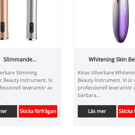
Slimmande
Whitening Skin Be
udsskönhetsinstrument
Instrument
lverkare Slimming
Kinas tillverkare Whiteni
c Beauty Instrument. Vi
Beauty Instrument. Vi är
fessionell leverantör av
professionell leverantör 
bärbara
skönhetsinstrument i
hudvårdsskönhetsinstru
 10 år. Vi erbjuder
Kina över 10 år. Vi erbju
mer
Skicka förfrågan
Läs mer
Skicka 
sydd design av
skräddarsydd design av
instrument och har en
skönhetsinstrument och 
ördel och erbjuder
bra prisfördel och erbju