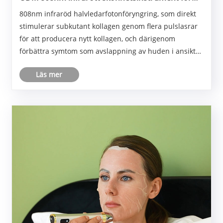
hem
808nm infraröd halvledarfotonföryngring, som direkt
stimulerar subkutant kollagen genom flera pulslasrar
för att producera nytt kollagen, och därigenom
förbättra symtom som avslappning av huden i ansiktet,
förstorade porer och rynkor.
Läs mer