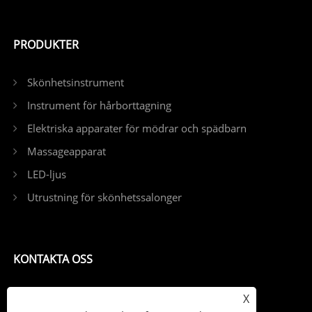
PRODUKTER
Skönhetsinstrument
Instrument för hårborttagning
Elektriska apparater för mödrar och spädbarn
Massageapparat
LED-ljus
Utrustning för skönhetssalonger
KONTAKTA OSS
Tel: +86-13798539391
X