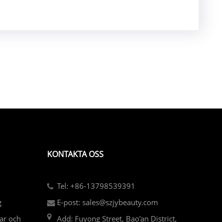
KONTAKTA OSS
Tel: +86-13798539391
g
E-post: sales@szjybeauty.com
ar och
Add: Fuyong Street, Bao'an District,