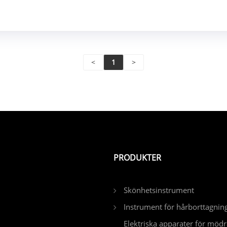
<
1
>
PRODUKTER
Skönhetsinstrument
Instrument för hårborttagnin
Elektriska apparater för mödr