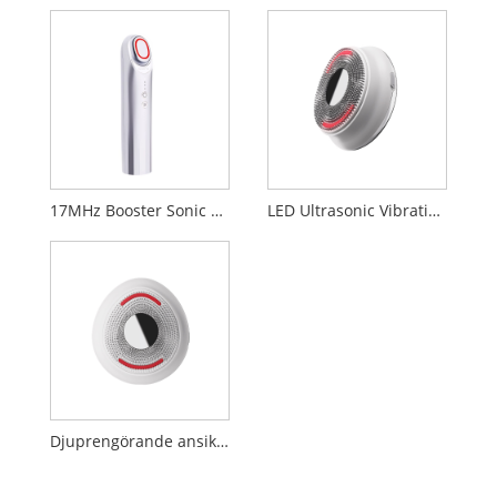
17MHz Booster Sonic Beauty Device
LED Ultrasonic Vibration Massage ansiktsrengöring
Djuprengörande ansiktsrengöring