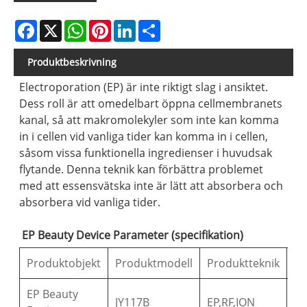
Facebook
X
WhatsApp
Pinterest
LinkedIn
Share
Produktbeskrivning
Electroporation (EP) är inte riktigt slag i ansiktet.
Dess roll är att omedelbart öppna cellmembranets
kanal, så att makromolekyler som inte kan komma
in i cellen vid vanliga tider kan komma in i cellen,
såsom vissa funktionella ingredienser i huvudsak
flytande. Denna teknik kan förbättra problemet
med att essensvätska inte är lätt att absorbera och
absorbera vid vanliga tider.
EP Beauty Device Parameter (specifikation)
Produktobjekt
Produktmodell
Produktteknik
La
EP Beauty
JY117B
EP,RF,ION
US