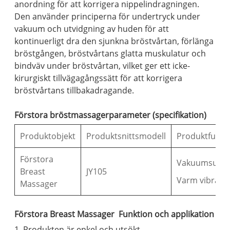
anordning för att korrigera nippelindragningen.
Den använder principerna för undertryck under
vakuum och utvidgning av huden för att
kontinuerligt dra den sjunkna bröstvårtan, förlänga
bröstgången, bröstvårtans glatta muskulatur och
bindväv under bröstvårtan, vilket ger ett icke-
kirurgiskt tillvägagångssätt för att korrigera
bröstvårtans tillbakadragande.
Förstora bröstmassagerparameter (specifikation)
Produktobjekt
Produktsnittsmodell
Produktfunkt
Förstora
Vakuumsug
Breast
JY105
Varm vibrati
Massager
Förstora Breast Massager Funktion och applikation
1. Produkten är enkel och utsökt.