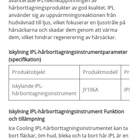
avancerade IPL-teknikuppfinningen av
hårborttagningsprodukter av god kvalitet. IPL
använder sig av uppvärmningsreaktionen från
hudvävnad till ljus, vilket fokuserar en ljusstråle på
hårsäckarna och skadar dem genom att värma
dem, vilket hindrar regenerering av hårsäckar.
Iskylning IPL-hårborttagningsinstrumentparameter
(specifikation)
Produktobjekt
Produktmodell
Produ
Iskylande IPL-
JY106A
IPL
hårborttagningsinstrument
Iskylning IPL-hårborttagningsinstrument Funktion
och tillämpning
Ice Cooling IPL-hårborttagningsinstrumentet kan ta
bort fläckar, öm hud, bleka och ta bort hår.IPL är en