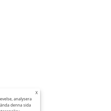
X
evelse, analysera
vända denna sida