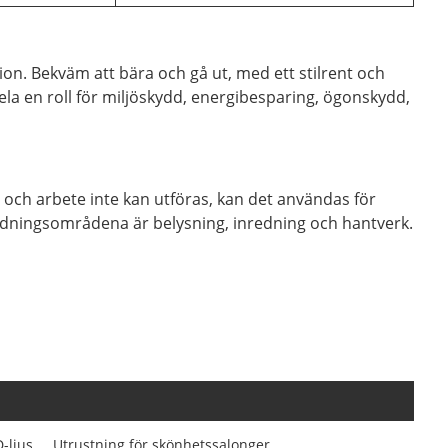
ion. Bekväm att bära och gå ut, med ett stilrent och
ela en roll för miljöskydd, energibesparing, ögonskydd,
och arbete inte kan utföras, kan det användas för
vändningsområdena är belysning, inredning och hantverk.
-ljus
Utrustning för skönhetssalonger