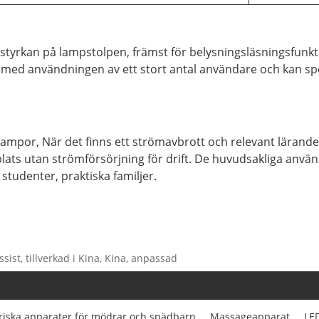
sstyrkan på lampstolpen, främst för belysningsläsningsfunkt
je med användningen av ett stort antal användare och kan sp
por, När det finns ett strömavbrott och relevant lärande 
usplats utan strömförsörjning för drift. De huvudsakliga an
tudenter, praktiska familjer.
ssist, tillverkad i Kina, Kina, anpassad
triska apparater för mödrar och spädbarn
Massageapparat
LED