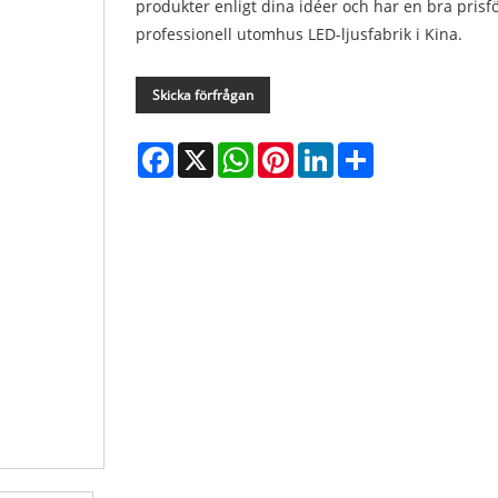
produkter enligt dina idéer och har en bra prisfö
professionell utomhus LED-ljusfabrik i Kina.
Skicka förfrågan
Facebook
X
WhatsApp
Pinterest
LinkedIn
Share