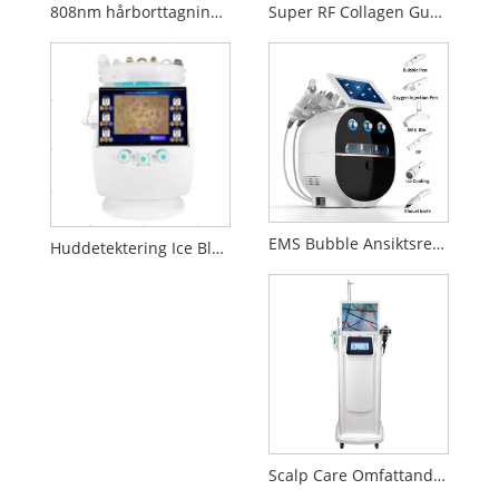
808nm hårborttagning skönhetsutrustning
Super RF Collagen Gun Skönhetsutrustning
EMS Bubble Ansiktsrengöring Skönhetsutrustning
Huddetektering Ice Blue Plus Utrustning för ansiktsskönhet
Scalp Care Omfattande skönhetsutrustning