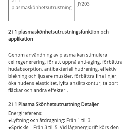
2 i 1
JY203
plasmaskönhetsutrustning
2 i 1 plasmaskönhetsutrustningsfunktion och
applikation
Genom användning av plasma kan stimulera
cellregenerering, för att uppnå anti-aging, förbättra
hudabsorption, antibakteriell hudrening, effektiv
blekning och ljusare muskler, förbättra fina linjer,
öka hudens elasticitet, lyfta ansiktskontur, ta bort
fläckar och andra effekter .
2 i 1 Plasma Skönhetsutrustning Detaljer
Energireferens:
●Lyftning och åtdragning: Från 1 till 3.
●Sprickle：Från 3 till 5. Vid lågenergidrift körs den