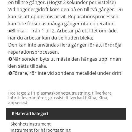
en till tre gånger. (Högst 2 sekunder per vistelse)
Vid högenergidrift körs den på en till två gånger. Du
kan se att epidermis är vit. Reparationsprocessen
kan inte försenas många gånger utan operation.
●Blinka ：Från 1 till 2, Arbetar på ett litet område,
när du arbetar kan du se huden bleka;
Den kan inte användas flera gånger för att fördröja
reparationsprocessen.
❶När sonden byts ut måste den hängas upp innan
den sätts tillbaka.
❷Förare, rör inte vid sondens metalldel under drift.
Hot Tags: 2 i 1 plasmaskönhetsutrustning, tillverkare,
fabrik, leverantörer, grossist, tillverkad i Kina, Kina,
anpassad
Relaterad kategori
Skönhetsinstrument
Instrument för hårborttagning