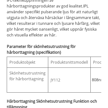
IPL-teknikuppfinningen av
hårborttagningsprodukter av god kvalitet.IPL
använder specifikt pulserande ljus för att naturligt
utgjuta och återväxa hårsäckar i långsammare takt,
vilket resulterar i tunnare och ljusare hårfärg, vilket
gör håret mycket oansenligt, vilket uppnår fysiska
och visuella effekter av hår.
Parameter för skönhetsutrustning för
hårborttagning (specifikation)
Produktobjekt
Produktsnittsmodell
Produkt
Skönhetsutrustning
för hårborttagning
808nm
JY112
Hårborttagning Skönhetsutrustning Funktion och
tillämpning