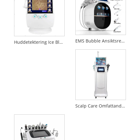
EMS Bubble Ansiktsrengöring Skönhetsutrustning
Huddetektering Ice Blue Plus Utrustning för ansiktsskönhet
Scalp Care Omfattande skönhetsutrustning