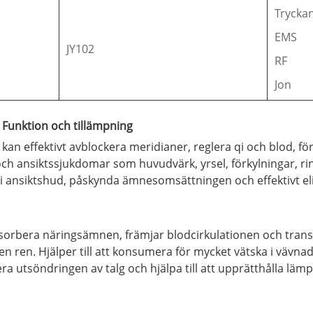
Trycka
EMS
JY102
RF
Jon
Funktion och tillämpning
n effektivt avblockera meridianer, reglera qi och blod, för
 ansiktssjukdomar som huvudvärk, yrsel, förkylningar, rini
nen i ansiktshud, påskynda ämnesomsättningen och effektivt
orbera näringsämnen, främjar blodcirkulationen och transpor
den ren. Hjälper till att konsumera för mycket vätska i vävn
 utsöndringen av talg och hjälpa till att upprätthålla lämpli