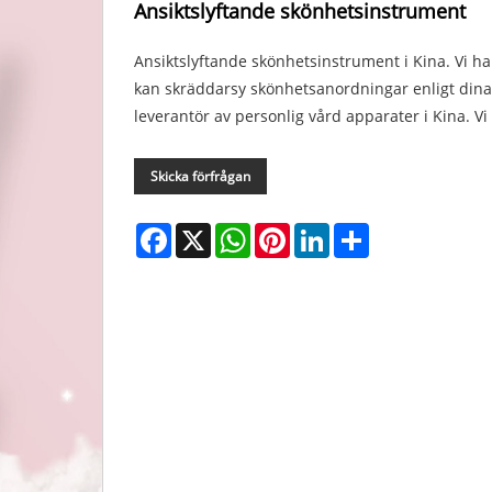
Ansiktslyftande skönhetsinstrument
Ansiktslyftande skönhetsinstrument i Kina. Vi ha
kan skräddarsy skönhetsanordningar enligt dina i
leverantör av personlig vård apparater i Kina. V
Skicka förfrågan
Facebook
X
WhatsApp
Pinterest
LinkedIn
Share