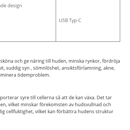
nde design
USB Typ-C
sköna och ge näring till huden, minska rynkor, fördröja
t, suddig syn , sömnlöshet, ansiktsförlamning, akne,
 eliminera ödemproblem.
terar syre till cellerna så att de kan växa. Det tar
aden, vilket minskar förekomsten av hudsvullnad och
g cellfuktighet, vilket kan förbättra hudens struktur