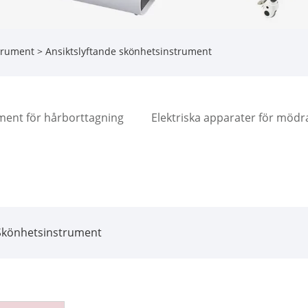
trument
> Ansiktslyftande skönhetsinstrument
ment för hårborttagning
Elektriska apparater för möd
Skönhetsinstrument