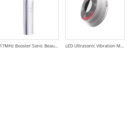
17MHz Booster Sonic Beauty Device
LED Ultrasonic Vibration Massage ansiktsrengöring