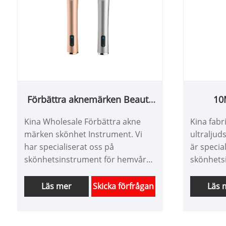
Förbättra aknemärken Beauty
10
Instrument
sk
Kina Wholesale Förbättra akne
Kina fab
märken skönhet Instrument. Vi
ultraljud
har specialiserat oss på
är specia
skönhetsinstrument för hemvård i
skönhets
mer än 10 år. Vi kan vara
vård i Kin
skräddarsydda produkter för
vara skr
Läs mer
Skicka förfrågan
Läs 
skönhetsutrustning och har en
personlig
bra prisfördel. Vi är en
designfun
professionell högteknologisk
utvecklin