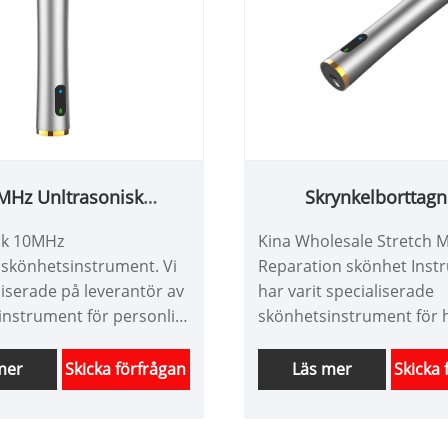
MHz Unltrasonisk
Skrynkelborttagn
önhetsinstrument
Skönhetsinstrum
rik 10MHz
Kina Wholesale Stretch 
sskönhetsinstrument. Vi
Reparation skönhet Instr
liserade på leverantör av
har varit specialiserade
instrument för personlig
skönhetsinstrument för
a i mer än 10 år. Vi kan
för hemmet mer än 10 år.
äddarsydda produkter för
vara skräddarsydda prod
mer
Skicka förfrågan
Läs mer
Skicka 
 vård med olika
skönhetsutrustning och 
ktioner och ha ett bra
bra prisfördel. Vi är en
gsteam. Vi ser fram emot
professionell högteknolo