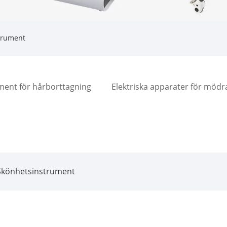
trument
ment för hårborttagning
Elektriska apparater för möd
Skönhetsinstrument