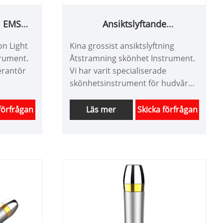
i EMS
Ansiktslyftande
ent
Skönhetsinstrument
on Light
Kina grossist ansiktslyftning
rument.
Åtstramning skönhet Instrument.
verantör
Vi har varit specialiserade
skönhetsinstrument för hudvård
ment i
för hemmet mer än 10 år. Vi kan
der
vara skräddarsydda produkter för
förfrågan
Läs mer
Skicka förfrågan
skönhetsutrustning och har en
har en
bra prisfördel. Vi är en
der
professionell högteknologisk
r. Vi
leverantör av skönhetsinstrument
marbete
i Kina. Vi ser fram emot att
expandera marknaden.