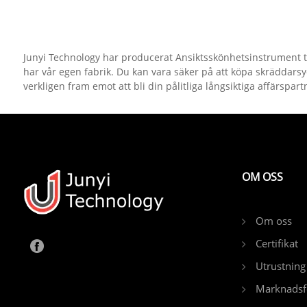
leverantör av skönhetsinstrument
att göra
i Kina. Vi ser fram emot att
i framtid
expandera marknaden.
Junyi Technology har producerat Ansiktsskönhetsinstrument til
har vår egen fabrik. Du kan vara säker på att köpa skräddars
verkligen fram emot att bli din pålitliga långsiktiga affärspart
OM OSS
Om oss
Certifikat
Utrustning
Marknadsf