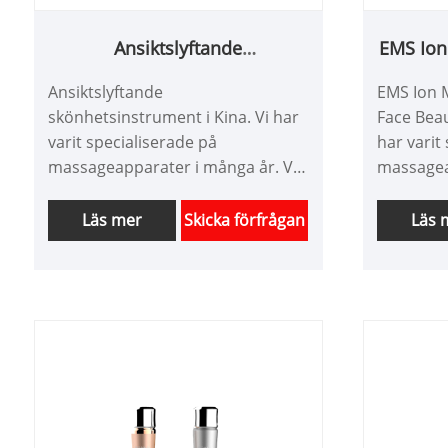
Ansiktslyftande
EMS Ion
skönhetsinstrument
Face
Ansiktslyftande
EMS Ion 
skönhetsinstrument i Kina. Vi har
Face Beau
varit specialiserade på
har varit
massageapparater i många år. Vi
massagea
kan skräddarsy
kan skrä
skönhetsanordningar enligt dina
skönhets
Läs mer
Skicka förfrågan
Läs 
idéer och har en bra prisfördel. Vi
idéer och
är en professionell leverantör av
är en pro
personlig vård apparater i Kina. Vi
personlig
ser fram emot ditt samarbete.
ser fram 