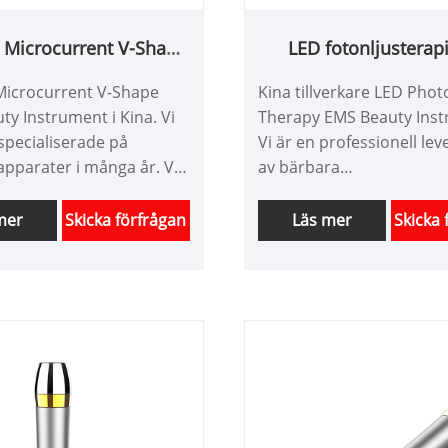
 Microcurrent V-Shape
LED fotonljusterap
 Beauty Instrument
skönhetsinstrum
Microcurrent V-Shape
Kina tillverkare LED Phot
ty Instrument i Kina. Vi
Therapy EMS Beauty Inst
 specialiserade på
Vi är en professionell le
pparater i många år. Vi
av bärbara
ddarsy
hudvårdsskönhetsinstru
anordningar enligt dina
Kina över 10 år. Vi erbju
mer
Skicka förfrågan
Läs mer
Skicka 
 har en bra prisfördel. Vi
skräddarsydd design av
fessionell leverantör av
skönhetsinstrument och 
 vård apparater i Kina. Vi
bra prisfördel och erbju
emot ditt samarbete.
designtjänster. marknade
hoppas få ett lyckligt sa
med dig.