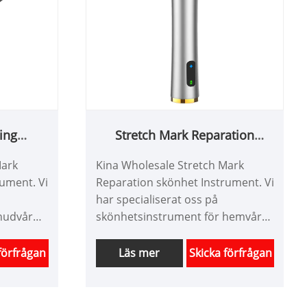
ing
Stretch Mark Reparation
ent
Skönhetsinstrument
Mark
Kina Wholesale Stretch Mark
ument. Vi
Reparation skönhet Instrument. Vi
har specialiserat oss på
 hudvård
skönhetsinstrument för hemvård i
 Vi kan
mer än 10 år. Vi kan vara
ukter för
skräddarsydda produkter för
förfrågan
Läs mer
Skicka förfrågan
har en
skönhetsutrustning och har en
bra prisfördel. Vi är en
gisk
professionell högteknologisk