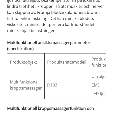
ljus och ultraljud. Öka temperaturen på lokal hud,
lindra trötthet i kroppen, så att muskler och nerver
kan slappna av. Främja blodcirkulationen, bränna
fett för viktminskning. Det kan minska blodets
viskositet, minska det perifera kärlmotståndet,
minska hjärtbelastningen.
Multifunktionell ansiktsmassagerparameter
(specifikation)
Produkt
Produktobjekt
Produktsnittsmodell
funktion
Ultraljuds
Multifunktionell
JY103
EMS
kroppsmassager
LED-ljus
Multifunktionell kroppsmassagerfunktion och