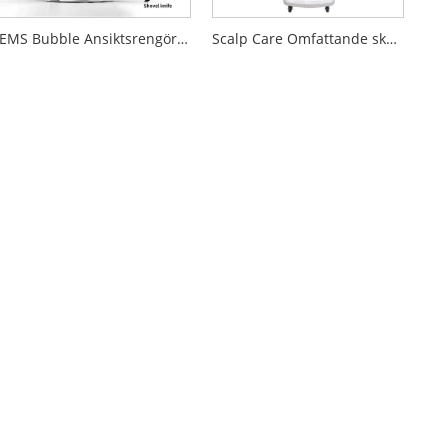
EMS Bubble Ansiktsrengöring Skönhetsutrustning
Scalp Care Omfattande skönhetsutrustning