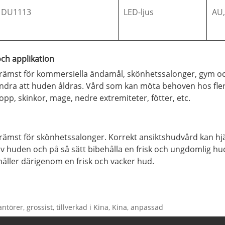
DU1113
LED-ljus
AU,
och applikation
ämst för kommersiella ändamål, skönhetssalonger, gym och 
indra att huden åldras. Vård som kan möta behoven hos fler
opp, skinkor, mage, nedre extremiteter, fötter, etc.
st för skönhetssalonger. Korrekt ansiktshudvård kan hjälpa 
av huden och på så sätt bibehålla en frisk och ungdomlig hud
håller därigenom en frisk och vacker hud.
ntörer, grossist, tillverkad i Kina, Kina, anpassad