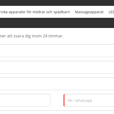
triska apparater för mödrar och spädbarn
Massageapparat
LED
er att svara dig inom 24 timmar.