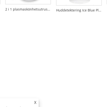
2 i 1 plasmaskönhetsutrustning
Huddetektering Ice Blue Plus Utrustning för ansiktsskönhet
X