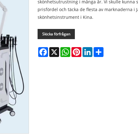
skönhetsutrustning i många år. Vi skulle kunna
prisfördel och täcka de flesta av marknaderna i J
skönhetsinstrument i Kina.
Skicka förfrågan
Facebook
X
WhatsApp
Pinterest
LinkedIn
Share