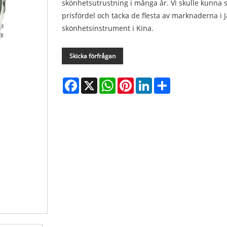
skönhetsutrustning i många år. Vi skulle kunna
prisfördel och täcka de flesta av marknaderna i J
skönhetsinstrument i Kina.
Skicka förfrågan
Facebook
X
WhatsApp
Pinterest
LinkedIn
Share