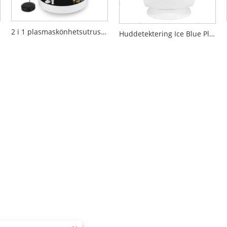
2 i 1 plasmaskönhetsutrustning
Huddetektering Ice Blue Plus Utrustning för ansiktsskönhet