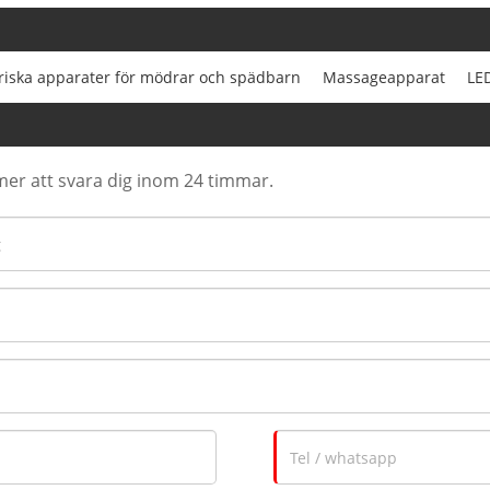
triska apparater för mödrar och spädbarn
Massageapparat
LED
er att svara dig inom 24 timmar.