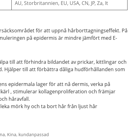
AU, Storbritannien, EU, USA, CN, JP, Za, It
årsäcksområdet för att uppnå hårborttagningseffekt. På
umuleringen på epidermis är mindre jämfört med E-
till att förhindra bildandet av prickar, kittlingar och
. Hjälper till att förbättra dåliga hudförhållanden som
ens epidermala lager för att nå dermis, verka på
rl , stimulerar kollagenproliferation och främjar
ch håravfall.
eka mörk hy och ta bort hår från ljust hår
 Kina, Kina, kundanpassad