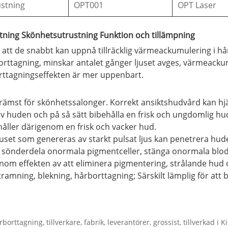
ustning
OPT001
OPT Laser
tning Skönhetsutrustning Funktion och tillämpning
 att de snabbt kan uppnå tillräcklig värmeackumulering i h
orttagning, minskar antalet gånger ljuset avges, värmeack
rttagningseffekten är mer uppenbart.
st för skönhetssalonger. Korrekt ansiktshudvård kan hjälpa 
av huden och på så sätt bibehålla en frisk och ungdomlig hud
håller därigenom en frisk och vacker hud.
juset som genereras av starkt pulsat ljus kan penetrera hud
sönderdela onormala pigmentceller, stänga onormala blodkä
om effekten av att eliminera pigmentering, strålande hud o
ing, blekning, hårborttagning; Särskilt lämplig för att bl
orttagning, tillverkare, fabrik, leverantörer, grossist, tillverkad i