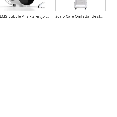
EMS Bubble Ansiktsrengöring Skönhetsutrustning
Scalp Care Omfattande skönhetsutrustning