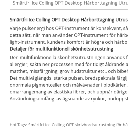
Smärtfri Ice Colling OPT Desktop Hårborttagning Utr
Smärtfri Ice Colling OPT Desktop Hårborttagning Utrus
Varje pulsenergi hos OPT-instrument är konsekvent, så
detta sätt, när man använder OPT-instrument för hårb
light-instrument, kundens komfort är högre och hårbo
Detaljer för multifunktionell skönhetsutrustning
Den multifunktionella skönhetsutrustningen används främ
allergier, sakta ner processen med för tidigt åldrande 
matthet, missfärgning, grov hudstruktur etc., och bibe
Det multivåglängds, starka pulsen, bredspektrala färgl
onormala pigmentceller och målvävnader i blodkärlen, 
omarrangemang av elastiska fibrer, och uppnår därigen
Användningsomfång: avlägsnande av rynkor, huduppstramn
Hot Tags: Smärtfri Ice Colling OPT skrivbordsutrustning för hårb